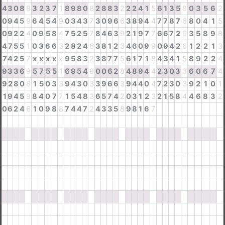
4
3
0
8
8
3
2
3
7
1
8
9
8
0
8
2
8
8
3
2
2
2
4
1
5
6
1
3
5
8
0
3
5
6
2
0
9
4
5
9
6
4
5
4
9
0
3
4
3
7
3
0
9
6
6
3
8
9
4
4
7
7
8
7
6
8
0
4
1
5
0
9
2
2
4
0
9
5
8
4
7
5
2
5
7
8
4
6
3
9
2
1
9
7
7
6
6
7
2
9
3
5
8
9
8
4
7
5
5
1
0
3
6
6
3
2
8
2
4
6
3
8
1
2
3
4
6
0
9
9
0
9
4
2
6
1
2
2
1
3
7
4
2
5
7
x
x
x
x
x
9
5
8
3
2
3
8
7
7
5
6
1
7
1
8
4
3
4
1
5
8
9
2
2
4
9
3
3
6
9
5
7
5
5
1
6
9
5
4
9
0
0
6
2
8
4
8
9
4
4
2
3
0
3
3
6
0
6
7
4
9
2
8
0
8
1
5
0
3
3
9
4
3
0
3
3
9
6
6
3
9
4
4
0
4
7
2
3
0
3
9
2
1
0
1
1
9
4
5
9
8
4
0
7
7
1
5
4
8
3
6
5
7
4
2
0
3
1
2
3
2
1
5
8
4
4
6
8
3
2
0
6
2
4
6
1
0
9
8
8
7
4
4
7
2
4
3
3
5
8
9
8
1
6
7