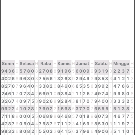
Senin
H
Selasa
H
Rabu
H
Kamis
H
Jumat
H
Sabtu
H
Minggu
H
9
4
3
6
9
5
7
8
0
8
2
7
0
8
8
9
1
9
6
5
6
0
0
9
9
9
3
1
9
0
2
2
3
7
0
4
0
2
6
8
9
6
8
0
8
7
5
5
6
1
3
2
6
3
9
2
9
4
9
3
9
8
5
8
3
4
1
2
1
3
8
2
7
0
7
9
6
4
0
4
3
3
8
2
0
8
4
6
0
6
6
5
3
5
8
3
9
9
2
1
4
7
6
6
2
2
4
6
1
7
0
7
8
4
2
6
6
9
1
0
9
3
8
4
2
1
1
2
5
7
4
9
7
4
1
9
9
8
0
8
3
2
6
7
4
0
9
7
5
3
9
0
2
6
8
9
2
8
4
3
8
1
7
0
7
9
4
0
0
0
3
3
3
2
5
9
9
2
2
4
1
0
2
8
1
7
6
9
2
2
1
5
6
8
5
3
7
7
0
7
6
5
5
5
1
5
1
3
8
2
7
1
1
8
9
0
0
0
5
5
0
6
8
9
8
6
4
6
8
5
7
0
1
8
9
6
0
7
3
1
4
6
7
7
5
4
2
8
7
6
0
5
0
4
4
7
5
8
7
6
7
1
1
2
3
4
1
6
9
6
8
5
3
0
3
1
1
9
7
7
9
8
3
3
6
8
0
8
2
1
5
5
0
3
3
6
4
1
5
6
3
7
9
6
6
4
9
0
6
6
5
1
1
0
1