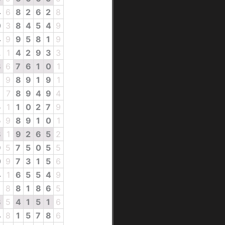
4
6
8
2
6
2
8
0
3
8
4
5
4
9
4
9
9
5
8
1
9
2
1
4
2
9
3
3
8
6
7
6
1
0
1
9
8
9
1
9
1
7
7
8
9
4
9
4
5
1
1
0
2
7
9
5
9
8
9
1
0
1
8
1
9
2
6
5
2
9
5
7
5
0
5
5
0
9
7
3
1
5
6
4
1
6
5
5
4
9
8
8
1
8
6
5
8
5
4
1
5
1
6
4
8
1
5
7
8
6