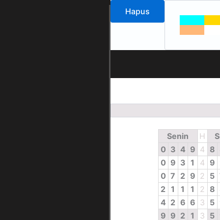
Hapus
Senin
H
S
0
3
4
9
4
8
0
9
3
1
4
9
0
7
2
9
2
5
2
1
1
1
2
8
4
2
6
6
3
5
9
9
2
1
3
5