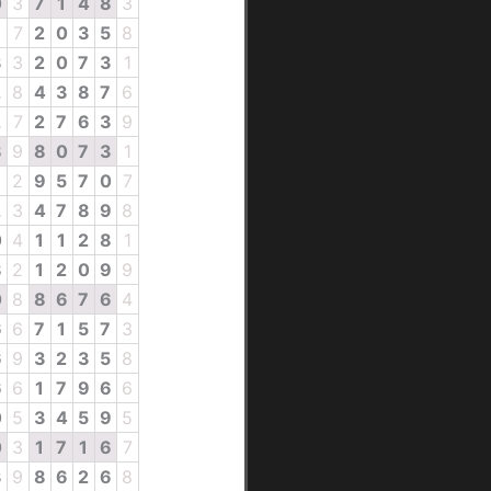
0
3
7
1
4
8
3
7
7
2
0
3
5
8
3
3
2
0
7
3
1
2
8
4
3
8
7
6
2
7
2
7
6
3
9
8
9
8
0
7
3
1
7
2
9
5
7
0
7
2
3
4
7
8
9
8
0
4
1
1
2
8
1
8
2
1
2
0
9
9
0
8
8
6
7
6
4
6
6
7
1
5
7
3
6
9
3
2
3
5
8
6
6
1
7
9
6
6
0
5
3
4
5
9
5
0
3
1
7
1
6
7
3
9
8
6
2
6
8