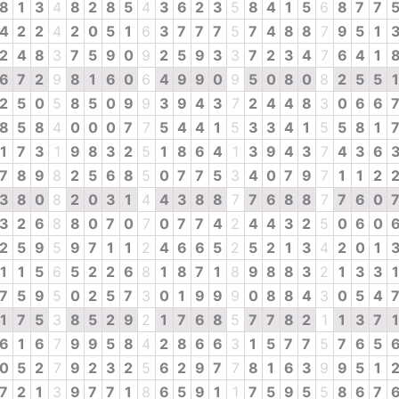
8
1
3
4
8
2
8
5
4
3
6
2
3
5
8
4
1
5
6
8
7
7
4
2
2
4
2
0
5
1
6
3
7
7
7
5
7
4
8
8
7
9
5
1
2
4
8
3
7
5
9
0
9
2
5
9
3
3
7
2
3
4
7
6
4
1
6
7
2
9
8
1
6
0
6
4
9
9
0
9
5
0
8
0
8
2
5
5
1
2
5
0
5
8
5
0
9
9
3
9
4
3
7
2
4
4
8
3
0
6
6
8
5
8
4
0
0
0
7
7
5
4
4
1
5
3
3
4
1
5
5
8
1
1
7
3
1
9
8
3
2
5
1
8
6
4
1
3
9
4
3
7
4
3
6
7
8
9
8
2
5
6
8
5
0
7
7
5
3
4
0
7
9
7
1
1
2
3
8
0
8
2
0
3
1
4
4
3
8
8
7
7
6
8
8
7
7
6
0
3
2
6
8
8
0
7
0
7
0
7
7
4
2
4
4
3
2
5
0
6
0
2
5
9
5
9
7
1
1
2
4
6
6
5
2
5
2
1
3
4
2
0
1
1
1
5
6
5
2
2
6
8
1
8
7
1
8
9
8
8
3
2
1
3
3
1
7
5
9
5
0
2
5
7
3
0
1
9
9
9
0
8
8
4
3
0
5
4
1
7
5
3
8
5
2
9
2
1
7
6
8
5
7
7
8
2
1
1
3
7
1
6
1
6
7
9
9
5
8
4
2
8
6
6
3
1
5
7
7
5
7
6
5
0
5
2
7
9
2
3
2
5
6
2
9
7
7
8
1
6
3
9
9
5
1
7
2
1
3
9
7
7
1
8
6
5
9
1
1
7
5
9
5
5
8
6
7