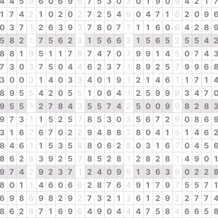
4
4
5
9
6
0
6
9
6
7
5
3
0
3
0
1
9
0
9
4
2
1
1
7
4
2
1
0
2
0
2
7
2
5
4
9
0
4
7
1
8
2
0
9
0
3
7
1
2
6
3
9
3
7
8
0
7
7
1
1
6
0
6
4
2
8
5
8
2
1
7
5
6
2
8
1
5
6
6
3
1
5
6
5
2
5
5
4
8
8
1
9
5
1
1
7
8
7
4
7
0
7
9
9
1
4
5
0
7
4
7
3
0
3
7
5
0
4
4
6
2
3
7
1
8
9
2
5
7
9
9
6
3
0
0
0
1
4
0
3
3
4
0
1
9
1
2
1
4
6
1
1
7
1
8
9
5
5
4
2
0
5
5
1
0
6
4
1
2
5
9
9
9
3
4
7
9
5
5
1
2
7
8
4
3
5
5
7
4
2
5
0
0
9
9
8
2
8
9
7
3
1
1
5
2
5
7
8
5
3
0
3
5
6
7
2
9
0
8
6
3
1
6
7
6
7
0
2
2
9
4
8
8
7
8
0
4
1
5
1
4
6
8
4
6
1
1
5
3
5
8
8
0
6
2
8
0
3
1
6
7
0
4
5
8
6
2
8
3
9
2
5
7
8
5
2
8
1
2
8
2
8
1
4
9
0
1
9
7
4
2
9
2
3
7
1
2
4
0
9
9
1
3
6
3
9
0
2
2
8
0
1
1
4
6
0
6
6
2
8
7
6
4
9
1
7
9
7
5
5
7
1
6
9
8
8
9
8
2
9
2
7
3
2
1
3
6
1
2
9
2
2
7
7
8
6
2
8
7
1
6
9
6
4
9
0
4
4
4
7
5
8
4
6
6
5