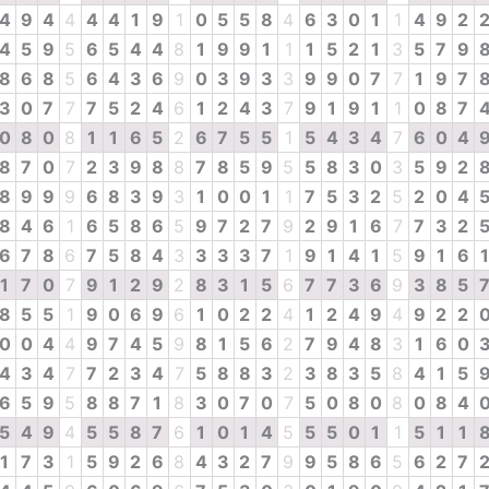
4
9
4
4
4
4
1
9
1
0
5
5
8
4
6
3
0
1
1
4
9
2
4
5
9
5
6
5
4
4
8
1
9
9
1
1
1
5
2
1
3
5
7
9
8
6
8
5
6
4
3
6
9
0
3
9
3
3
9
9
0
7
7
1
9
7
3
0
7
7
7
5
2
4
6
1
2
4
3
7
9
1
9
1
1
0
8
7
0
8
0
8
1
1
6
5
2
6
7
5
5
1
5
4
3
4
7
6
0
4
8
7
0
7
2
3
9
8
8
7
8
5
9
5
5
8
3
0
3
5
9
2
8
9
9
9
6
8
3
9
3
1
0
0
1
1
7
5
3
2
5
2
0
4
8
4
6
1
6
5
8
6
5
9
7
2
7
9
2
9
1
6
7
7
3
2
6
7
8
6
7
5
8
4
3
3
3
3
7
1
9
1
4
1
5
9
1
6
1
1
7
0
7
9
1
2
9
2
8
3
1
5
6
7
7
3
6
9
3
8
5
8
5
5
1
9
0
6
9
6
1
0
2
2
4
1
2
4
9
4
9
2
2
0
0
4
4
9
7
4
5
9
8
1
5
6
2
7
9
4
8
3
1
6
0
4
3
4
7
7
2
3
4
7
5
8
8
3
2
3
8
3
5
8
4
1
5
6
5
9
5
8
8
7
1
8
3
0
7
0
7
5
0
8
0
8
0
8
4
5
4
9
4
5
5
8
7
6
1
0
1
4
5
5
5
0
1
1
5
1
1
1
7
3
1
5
9
2
6
8
4
3
2
7
9
9
5
8
6
5
6
2
7