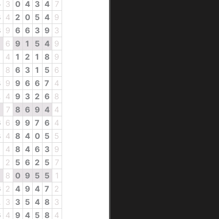
5
3
0
4
3
4
7
3
4
2
0
5
4
9
8
9
6
6
3
9
3
6
9
1
5
4
9
7
4
1
2
1
8
9
7
8
6
3
1
5
6
3
9
9
6
6
7
4
2
4
9
3
2
6
8
7
7
8
6
9
4
4
6
6
9
9
7
6
4
3
4
8
4
0
5
5
4
8
4
6
3
9
7
2
5
6
2
5
7
8
0
9
5
5
1
6
2
4
9
4
7
2
2
3
3
5
4
8
3
6
4
9
4
5
8
4