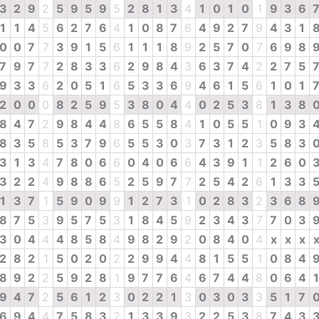
3
2
9
2
5
9
5
9
5
2
8
1
3
4
1
0
1
0
1
9
3
6
1
1
4
5
6
2
7
6
4
1
0
8
7
6
4
9
2
7
9
4
3
1
0
0
7
7
3
9
1
5
6
1
1
1
8
9
2
5
7
0
7
6
9
8
7
9
7
7
2
8
3
3
6
2
9
8
4
3
6
3
7
4
2
2
7
5
9
3
3
6
2
0
5
1
6
5
3
3
6
9
4
6
1
5
6
1
0
1
2
0
0
0
8
2
5
9
5
3
8
0
4
4
0
2
5
3
8
1
3
8
8
4
7
2
9
8
4
4
8
6
5
5
8
4
1
0
5
5
1
0
9
3
8
3
5
8
5
3
7
9
6
5
5
3
0
3
7
3
1
2
3
5
8
3
3
1
3
4
7
8
0
6
6
0
4
0
6
6
4
3
9
1
1
2
6
0
3
2
2
4
9
8
8
6
5
2
5
9
7
7
2
5
4
2
6
1
3
3
1
3
7
1
5
9
0
9
9
1
2
7
3
1
0
2
8
3
2
3
6
8
8
7
5
3
9
5
7
5
3
1
8
4
5
9
2
3
4
3
7
7
0
3
3
0
4
4
4
8
5
8
4
9
8
2
9
2
0
8
4
0
4
x
x
x
2
8
2
1
5
0
2
0
2
2
9
9
4
4
8
1
5
5
1
0
8
4
8
9
2
2
5
9
2
8
1
9
7
7
6
4
6
7
4
4
8
0
6
4
1
9
4
7
2
5
6
1
2
3
0
2
2
1
3
0
3
0
3
3
5
1
7
6
9
4
4
7
5
8
3
2
1
3
3
9
3
2
2
5
3
8
7
4
3